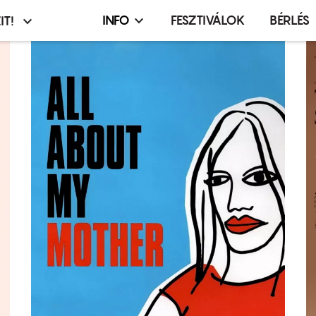
INFO
FESZTIVÁLOK
BÉRLÉS
IT!
Infó,
asztó
esemény,
terembérlés
menü