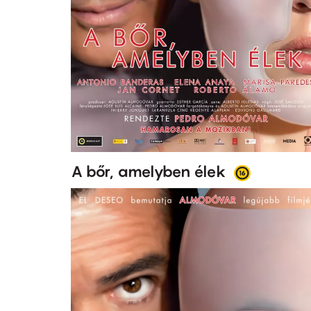
A bőr, amelyben élek