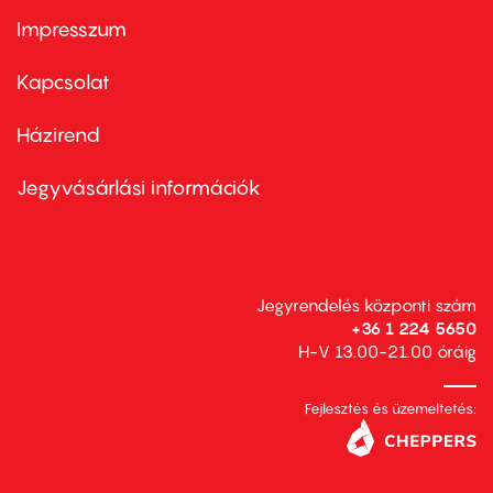
Impresszum
Footer
menu
first
Kapcsolat
Házirend
Footer
menu
second
Jegyvásárlási információk
Jegyrendelés központi szám
+36 1 224 5650
H-V 13.00-21.00 óráig
Fejlesztés és üzemeltetés: