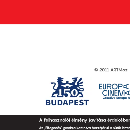
first
sec
© 2011 ARTMozi
Footer
other
links
A felhasználói élmény javítása érdekébe
Az „Elfogadás” gombra kattintva hozzájárul a sütik létr