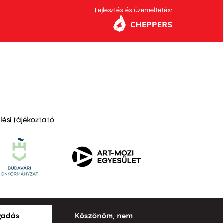
Fejlesztés és üzemeltetés:
ési tájékoztató
ogadás
Köszönöm, nem