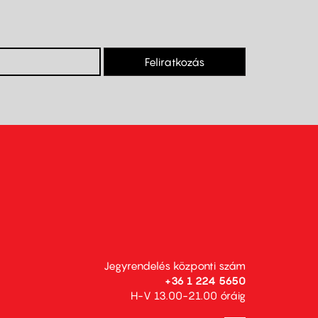
Feliratkozás
Jegyrendelés központi szám
+36 1 224 5650
H-V 13.00-21.00 óráig