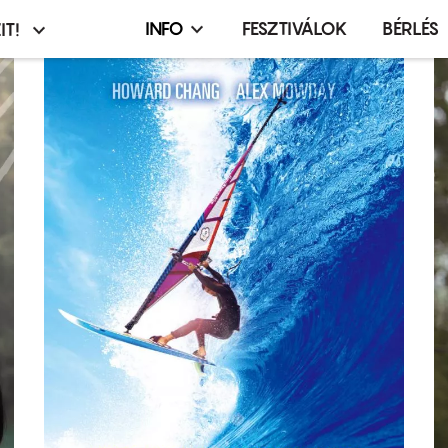
INFO
FESZTIVÁLOK
BÉRLÉS
IT!
Infó,
asztó
esemény,
terembérlés
menü