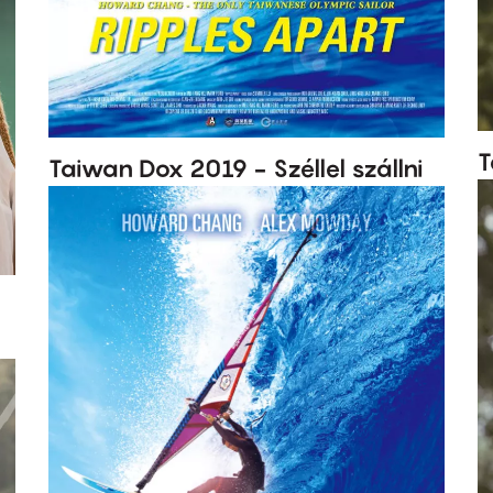
T
Taiwan Dox 2019 - Széllel szállni