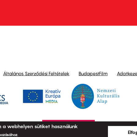
ond
Általános Szerződési Feltételek
BudapestFilm
Adatkezel
n a webhelyen sütiket használunk
Elf
ehozásához.