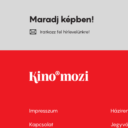
Maradj képben!
Iratkozz fel hírlevelünkre!
Impresszum
Házire
Footer
Foo
menu
me
Kapcsolat
Jegyvá