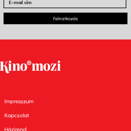
Feliratkozás
Impresszum
Footer
menu
first
Kapcsolat
Házirend