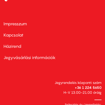
Impresszum
Footer
menu
first
Kapcsolat
Házirend
Footer
menu
second
Jegyvásárlási információk
Jegyrendelés központi szám
+36 1 224 5650
H-V 13.00-21.00 óráig
Fejlesztés és üzemeltetés: