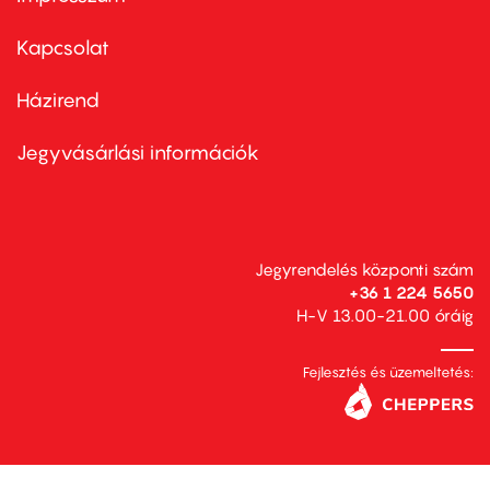
Footer
menu
first
Kapcsolat
Házirend
Footer
menu
second
Jegyvásárlási információk
Jegyrendelés központi szám
+36 1 224 5650
H-V 13.00-21.00 óráig
Fejlesztés és üzemeltetés: