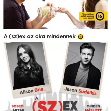
A (sz)ex az oka mindennek