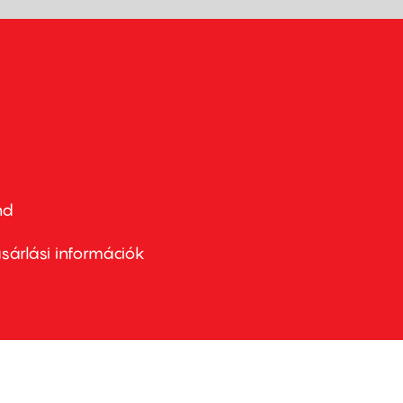
nd
ter
nu
sárlási információk
ond