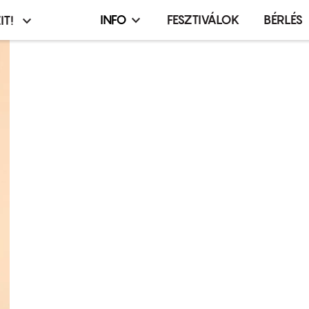
INFO
FESZTIVÁLOK
BÉRLÉS
IT!
Infó,
asztó
esemény,
terembérlés
menü