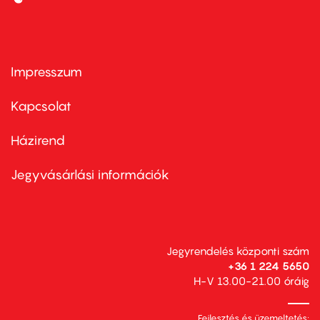
Impresszum
Footer
menu
first
Kapcsolat
Házirend
Footer
menu
second
Jegyvásárlási információk
Jegyrendelés központi szám
+36 1 224 5650
H-V 13.00-21.00 óráig
Fejlesztés és üzemeltetés: