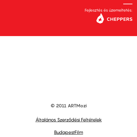
Fejlesztés és üzemeltetés:
© 2011 ARTMozi
Footer
other
links
Általános Szerződési Feltételek
BudapestFilm