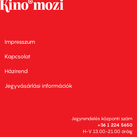
Impresszum
Footer
menu
first
Kapcsolat
Házirend
Footer
menu
second
Jegyvásárlási információk
Jegyrendelés központi szám
+36 1 224 5650
H-V 13.00-21.00 óráig