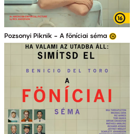
Pozsonyi Piknik - A föníciai séma