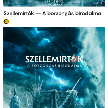
Szellemirtók – A borzongás birodalma