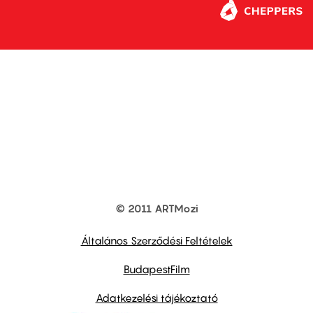
© 2011 ARTMozi
Footer
other
links
Általános Szerződési Feltételek
BudapestFilm
Adatkezelési tájékoztató