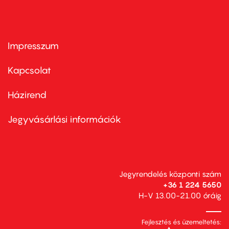
Impresszum
Footer
menu
first
Kapcsolat
Házirend
Footer
menu
second
Jegyvásárlási információk
Jegyrendelés központi szám
+36 1 224 5650
H-V 13.00-21.00 óráig
Fejlesztés és üzemeltetés: