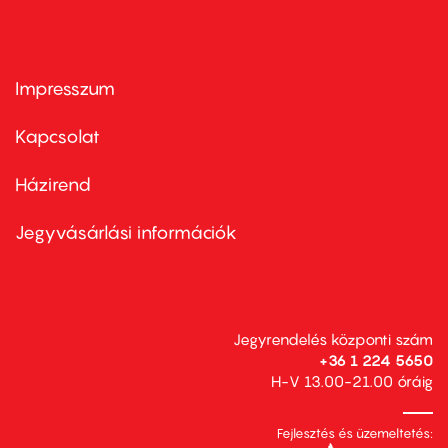
Impresszum
Footer
menu
first
Kapcsolat
Házirend
Footer
menu
second
Jegyvásárlási információk
Jegyrendelés központi szám
+36 1 224 5650
H-V 13.00-21.00 óráig
Fejlesztés és üzemeltetés: