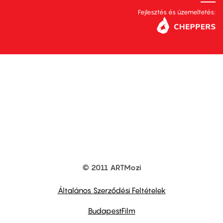
Fejlesztés és üzemeltetés:
© 2011 ARTMozi
Footer
other
links
Általános Szerződési Feltételek
BudapestFilm