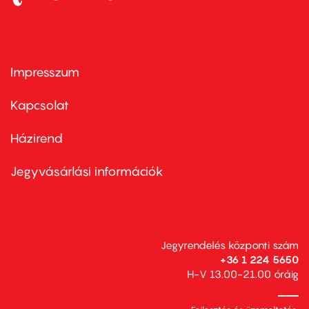
Impresszum
Footer
menu
first
Kapcsolat
Házirend
Footer
menu
second
Jegyvásárlási információk
Jegyrendelés központi szám
+36 1 224 5650
H-V 13.00-21.00 óráig