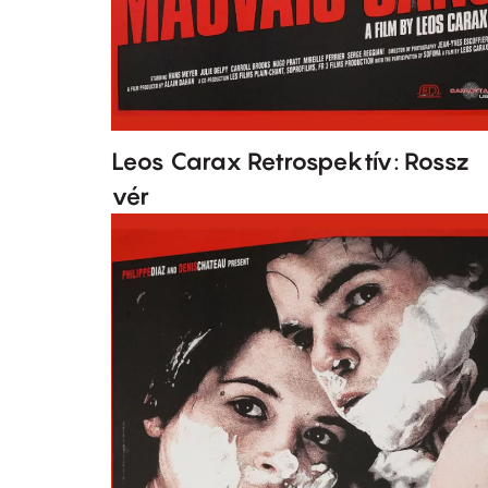
Leos Carax Retrospektív: Rossz
vér