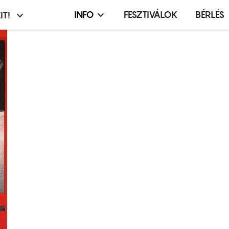
INFO
FESZTIVÁLOK
BÉRLÉS
IT!
Infó,
asztó
esemény,
terembérlés
menü