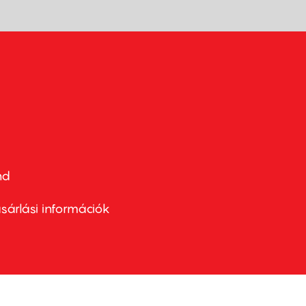
nd
ter
nu
sárlási információk
ond