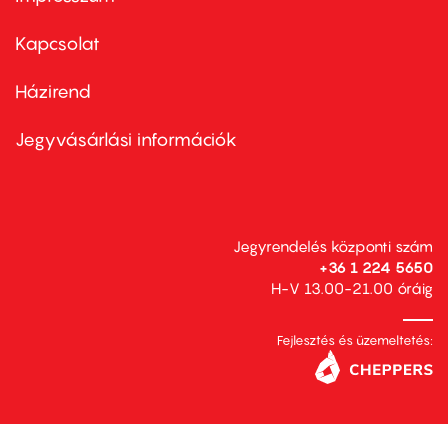
Footer
menu
first
Kapcsolat
Házirend
Footer
menu
second
Jegyvásárlási információk
Jegyrendelés központi szám
+36 1 224 5650
H-V 13.00-21.00 óráig
Fejlesztés és üzemeltetés: