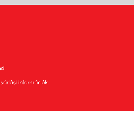
nd
ter
nu
sárlási információk
ond