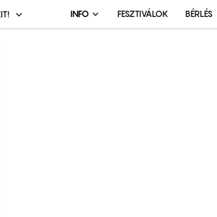
INFO
FESZTIVÁLOK
BÉRLÉS
IT!
Infó,
asztó
esemény,
terembérlés
menü