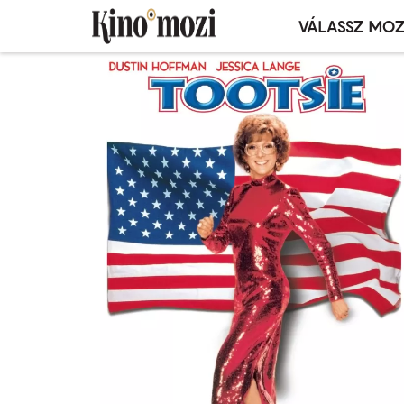
VÁLASSZ MOZ
Mozivál
Ugrás
menü
a
tartalomra