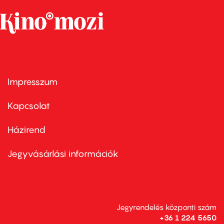
Impresszum
Footer
menu
first
Kapcsolat
Házirend
Footer
menu
second
Jegyvásárlási információk
Jegyrendelés központi szám
+36 1 224 5650