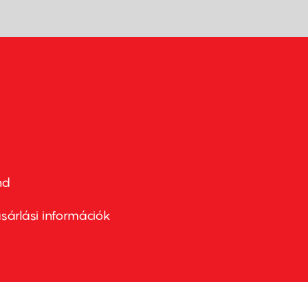
nd
ter
nu
sárlási információk
ond