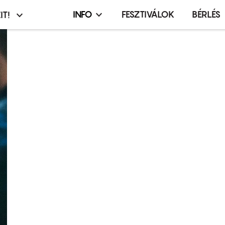
INFO
FESZTIVÁLOK
BÉRLÉS
IT!
Infó,
asztó
esemény,
terembérlés
menü