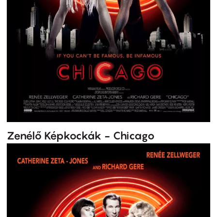
Zenélő Képkockák - Chicago