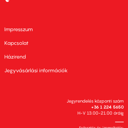
Impresszum
Footer
menu
first
Kapcsolat
Házirend
Footer
menu
second
Jegyvásárlási információk
Jegyrendelés központi szám
+36 1 224 5650
H-V 13.00-21.00 óráig
Fejlesztés és üzemeltetés: