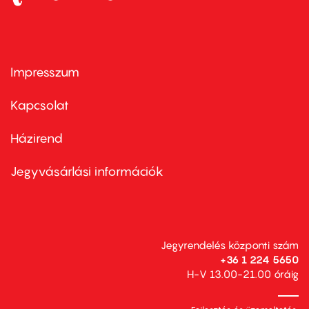
Impresszum
Footer
menu
first
Kapcsolat
Házirend
Footer
menu
second
Jegyvásárlási információk
Jegyrendelés központi szám
+36 1 224 5650
H-V 13.00-21.00 óráig