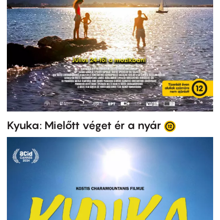
Kyuka: Mielőtt véget ér a nyár