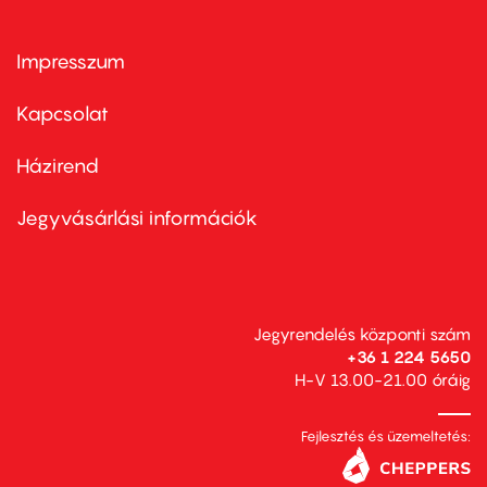
Impresszum
Footer
menu
first
Kapcsolat
Házirend
Footer
menu
second
Jegyvásárlási információk
Jegyrendelés központi szám
+36 1 224 5650
H-V 13.00-21.00 óráig
Fejlesztés és üzemeltetés: