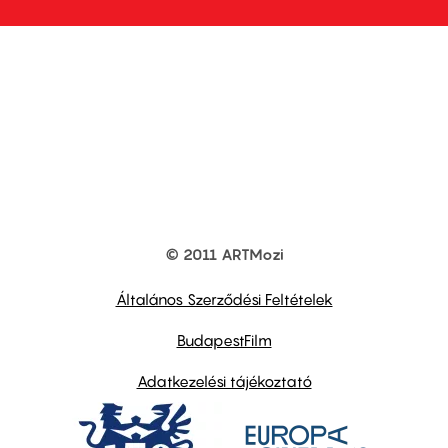
© 2011 ARTMozi
Footer
other
links
Általános Szerződési Feltételek
BudapestFilm
Adatkezelési tájékoztató