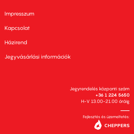
Impresszum
Footer
menu
first
Kapcsolat
Házirend
Footer
menu
second
Jegyvásárlási információk
Jegyrendelés központi szám
+36 1 224 5650
H-V 13.00-21.00 óráig
Fejlesztés és üzemeltetés: