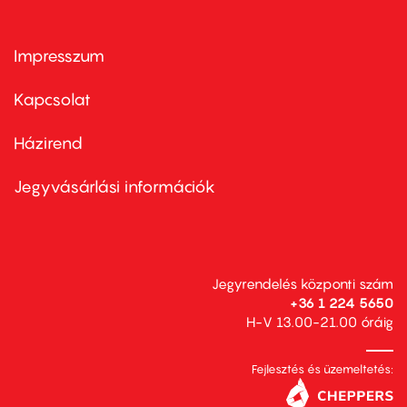
Impresszum
Footer
menu
first
Kapcsolat
Házirend
Footer
menu
second
Jegyvásárlási információk
Jegyrendelés központi szám
+36 1 224 5650
H-V 13.00-21.00 óráig
Fejlesztés és üzemeltetés: