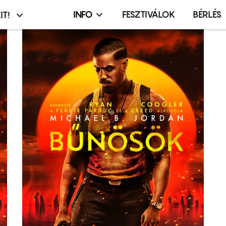
INFO
FESZTIVÁLOK
BÉRLÉS
IT!
Infó,
asztó
esemény,
terembérlés
menü