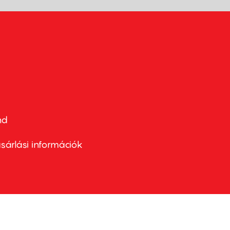
nd
ter
nu
sárlási információk
ond