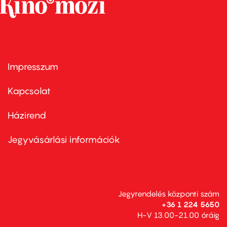
Impresszum
Footer
menu
first
Kapcsolat
Házirend
Footer
menu
second
Jegyvásárlási információk
Jegyrendelés központi szám
+36 1 224 5650
H-V 13.00-21.00 óráig