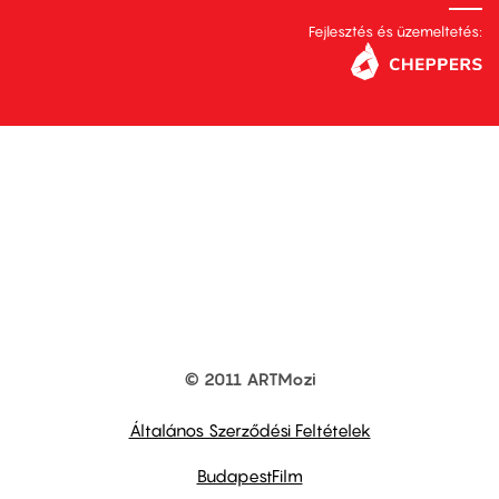
Fejlesztés és üzemeltetés:
© 2011 ARTMozi
Footer
other
links
Általános Szerződési Feltételek
BudapestFilm