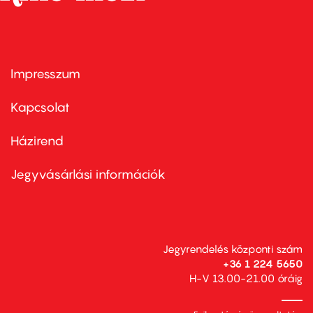
Impresszum
Footer
menu
first
Kapcsolat
Házirend
Footer
menu
second
Jegyvásárlási információk
Jegyrendelés központi szám
+36 1 224 5650
H-V 13.00-21.00 óráig