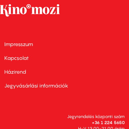
Impresszum
Footer
menu
first
Kapcsolat
Házirend
Footer
menu
second
Jegyvásárlási információk
Jegyrendelés központi szám
+36 1 224 5650
H-V 13.00-21.00 óráig