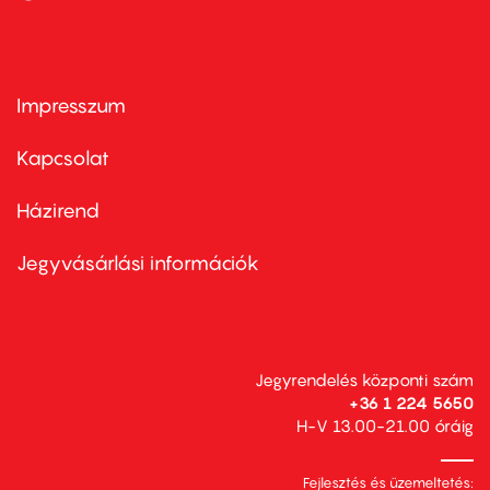
Impresszum
Footer
menu
first
Kapcsolat
Házirend
Footer
menu
second
Jegyvásárlási információk
Jegyrendelés központi szám
+36 1 224 5650
H-V 13.00-21.00 óráig
Fejlesztés és üzemeltetés: