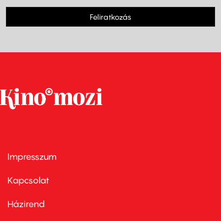
Feliratkozás
Impresszum
Footer
menu
first
Kapcsolat
Házirend
Footer
menu