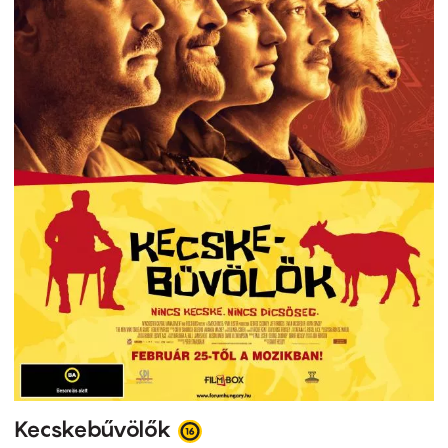
Kecskebűvölők