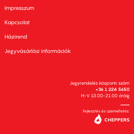
Impresszum
Footer
menu
first
Kapcsolat
Házirend
Footer
menu
second
Jegyvásárlási információk
Jegyrendelés központi szám
+36 1 224 5650
H-V 13.00-21.00 óráig
Fejlesztés és üzemeltetés: