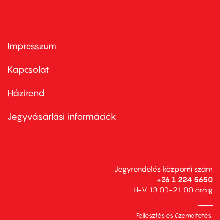
Impresszum
Footer
menu
first
Kapcsolat
Házirend
Footer
menu
second
Jegyvásárlási információk
Jegyrendelés központi szám
+36 1 224 5650
H-V 13.00-21.00 óráig
Fejlesztés és üzemeltetés: