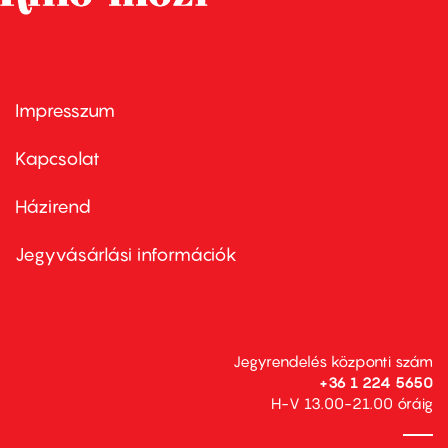
Impresszum
Footer
menu
first
Kapcsolat
Házirend
Footer
menu
second
Jegyvásárlási információk
Jegyrendelés központi szám
+36 1 224 5650
H-V 13.00-21.00 óráig