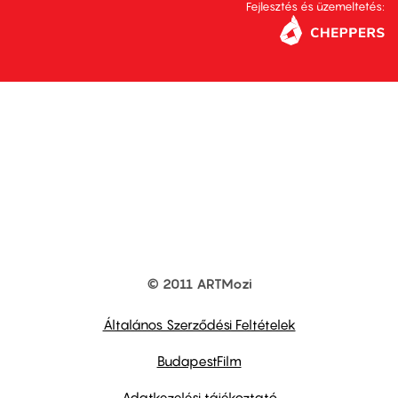
Fejlesztés és üzemeltetés:
© 2011 ARTMozi
Footer
other
links
Általános Szerződési Feltételek
BudapestFilm
Adatkezelési tájékoztató