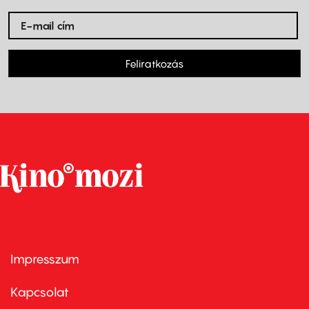
Feliratkozás
Impresszum
Footer
menu
first
Kapcsolat