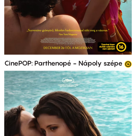
CinePOP: Parthenopé - Nápoly szépe