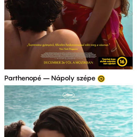
Parthenopé – Nápoly szépe