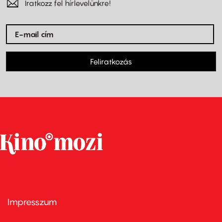
Iratkozz fel hírlevelünkre!
Feliratkozás
Impresszum
Footer
menu
first