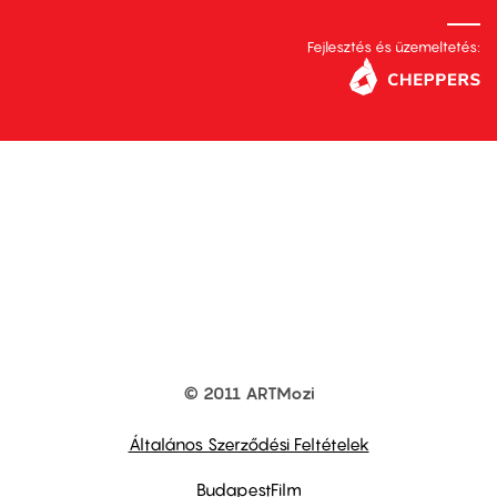
Fejlesztés és üzemeltetés:
© 2011 ARTMozi
Footer
other
links
Általános Szerződési Feltételek
BudapestFilm