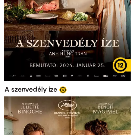
A szenvedély íze