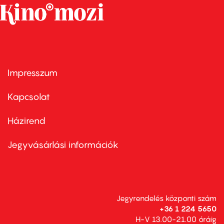
Impresszum
Footer
menu
first
Kapcsolat
Házirend
Footer
menu
second
Jegyvásárlási információk
Jegyrendelés központi szám
+36 1 224 5650
H-V 13.00-21.00 óráig