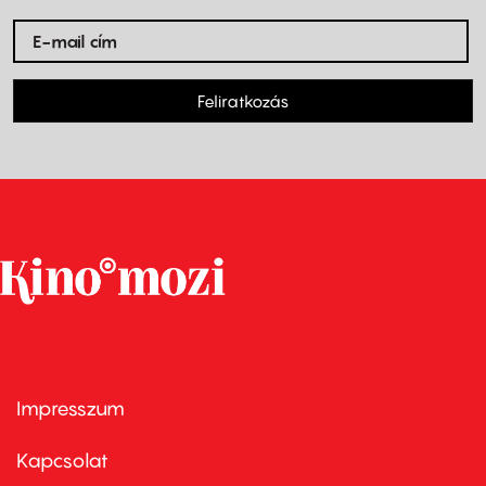
Feliratkozás
Impresszum
Footer
menu
first
Kapcsolat