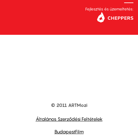
Fejlesztés és üzemeltetés:
© 2011 ARTMozi
Footer
other
links
Általános Szerződési Feltételek
BudapestFilm