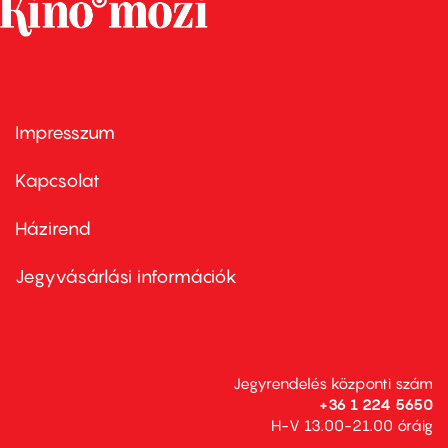
Impresszum
Footer
menu
first
Kapcsolat
Házirend
Footer
menu
second
Jegyvásárlási információk
Jegyrendelés központi szám
+36 1 224 5650
H-V 13.00-21.00 óráig