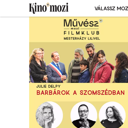
VÁLASSZ MOZ
Mozivál
Ugrás
menü
a
tartalomra