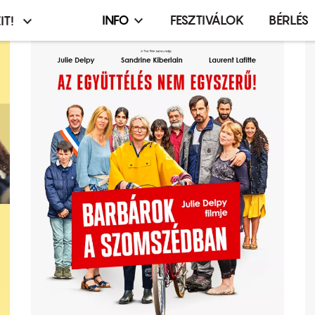
INFO
FESZTIVÁLOK
BÉRLÉS
IT!
Infó,
asztó
esemény,
terembérlés
menü