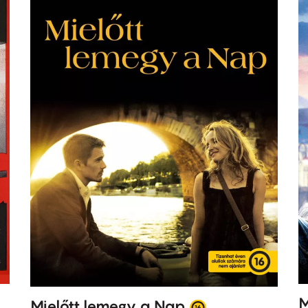
M
Mielőtt lemegy a Nap