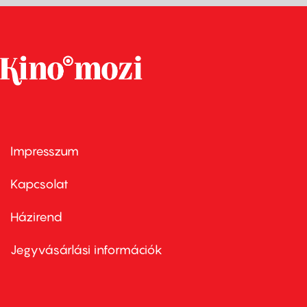
Impresszum
Footer
menu
first
Kapcsolat
Házirend
Footer
menu
second
Jegyvásárlási információk