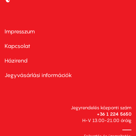
Impresszum
Footer
menu
first
Kapcsolat
Házirend
Footer
menu
second
Jegyvásárlási információk
Jegyrendelés központi szám
+36 1 224 5650
H-V 13.00-21.00 óráig