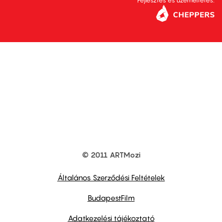
Fejlesztés és üzemeltetés:
© 2011 ARTMozi
Footer
other
links
Általános Szerződési Feltételek
BudapestFilm
Adatkezelési tájékoztató