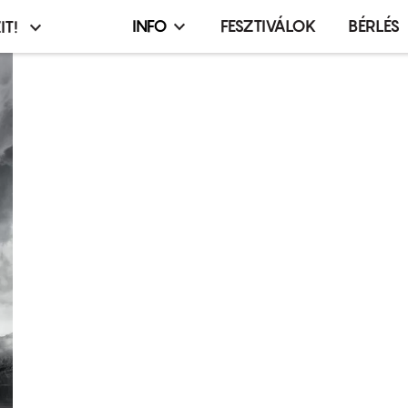
INFO
FESZTIVÁLOK
BÉRLÉS
IT!
Infó,
asztó
esemény,
terembérlés
menü