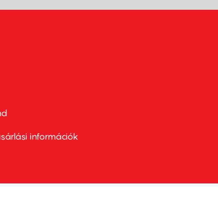
nd
ter
nu
sárlási információk
ond