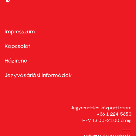
Impresszum
Footer
menu
first
Kapcsolat
Házirend
Footer
menu
second
Jegyvásárlási információk
Jegyrendelés központi szám
+36 1 224 5650
H-V 13.00-21.00 óráig