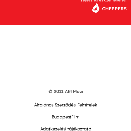
Fejlesztés és üzemeltetés:
© 2011 ARTMozi
Footer
other
links
Általános Szerződési Feltételek
BudapestFilm
Adatkezelési tájékoztató