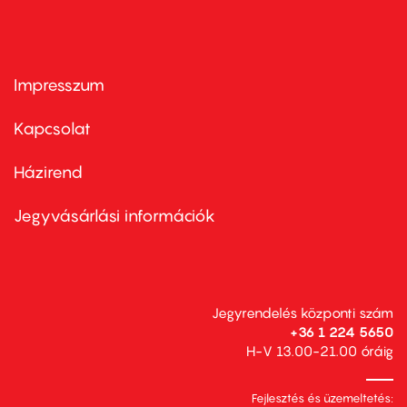
Impresszum
Footer
menu
first
Kapcsolat
Házirend
Footer
menu
second
Jegyvásárlási információk
Jegyrendelés központi szám
+36 1 224 5650
H-V 13.00-21.00 óráig
Fejlesztés és üzemeltetés: