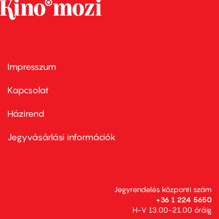
Impresszum
Footer
menu
first
Kapcsolat
Házirend
Footer
menu
second
Jegyvásárlási információk
Jegyrendelés központi szám
+36 1 224 5650
H-V 13.00-21.00 óráig