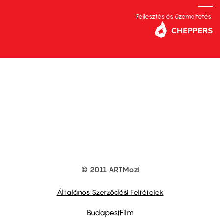
Fejlesztés és üzemeltetés:
© 2011 ARTMozi
Footer
other
links
Általános Szerződési Feltételek
BudapestFilm