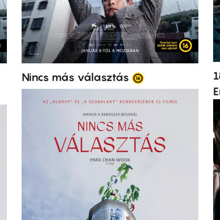
1
Nincs más választás
E