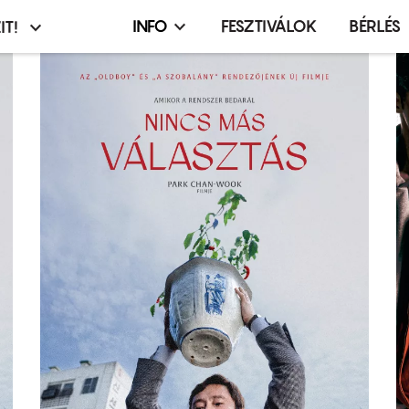
INFO
FESZTIVÁLOK
BÉRLÉS
IT!
Infó,
asztó
esemény,
terembérlés
menü