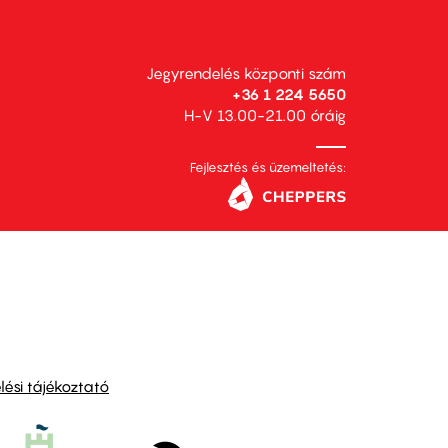
Jegyrendelés központi szám
+36 1 224 5650
H-V 13.00-21.00 óráig
Fejlesztés és üzemeltetés:
ési tájékoztató