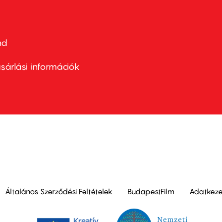
nd
ter
nu
sárlási információk
ond
Általános Szerződési Feltételek
BudapestFilm
Adatkezel