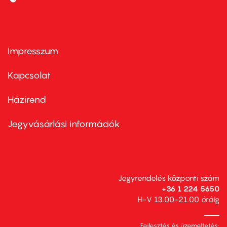
Impresszum
Footer
menu
first
Kapcsolat
Házirend
Footer
menu
second
Jegyvásárlási információk
Jegyrendelés központi szám
+36 1 224 5650
H-V 13.00-21.00 óráig
Fejlesztés és üzemeltetés: