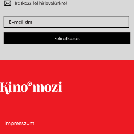
Iratkozz fel hírlevelünkre!
Feliratkozás
Impresszum
Footer
menu