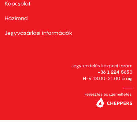
first
Kapcsolat
Házirend
Footer
menu
second
Jegyvásárlási információk
Jegyrendelés központi szám
+36 1 224 5650
H-V 13.00-21.00 óráig
Fejlesztés és üzemeltetés: