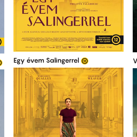
Egy évem Salingerrel
V