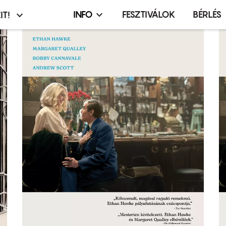
INFO
FESZTIVÁLOK
BÉRLÉS
IT!
Infó,
asztó
esemény,
terembérlés
menü