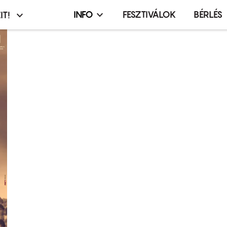
INFO
FESZTIVÁLOK
BÉRLÉS
IT!
Infó,
asztó
esemény,
terembérlés
menü