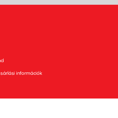
nd
ter
nu
sárlási információk
ond